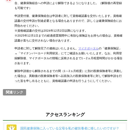
合、健康保険組合への申請により解除できるようになりました。（解除後の再登録
も可能です）
申請受付後、健康保険組合は申請者に対して資格確認書を交付いたします。資格確
認書の交付申請が別途必要となる場合もありますので、詳しくは健康保険組合にお
問合わせください。
※資格確認書の交付は2024年12月2日以降になります。
※2025年12月1日までの経過措置期間中に有効な保険証をお持ちの場合は、資格確
認書が直ちに交付されない場合があります。
申請者に対して解除完了の連絡はいたしません。
マイナポータル
の「健康保険証」
→「マイナンバーカード利用状況」にてご確認をお願いいたします。なお、利用登
録解除後、マイナポータルの情報に反映されるまで1～2ヵ月程度時間がかかる場合
があります。
解除申請後から解除されるまでの間（1～2ヵ月程度）に別の医療保険者等に異動し
た場合は、異動後の医療保険者等へ以前加入の医療保険者等に対して解除申請を行
った旨を申し出るとともに、資格確認書の申請を行うようにしてください。
アクセスランキング
国民健康保険に入っている父母を私の被扶養者に移したいのですが？