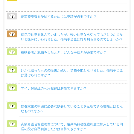
高額療養費を受給するためには申請が必要ですか？
病気で仕事を休んでいましたが、軽い仕事ならやってもさしつかえな
いと医師にいわれました。傷病手当金は打ち切られるのでしょうか？
被扶養者が就職をしたとき、どんな手続きが必要ですか？
けがは治ったものの障害が残り、労務不能となりました。傷病手当金
は受けられますか？
マイナ保険証の利用登録は解除できますか？
扶養家族の申請に必要な扶養していることを証明できる書類とはどん
なものですか？
高額介護合算療養費について、後期高齢者医療制度に加入している同
居の父が自己負担した分は合算できますか？