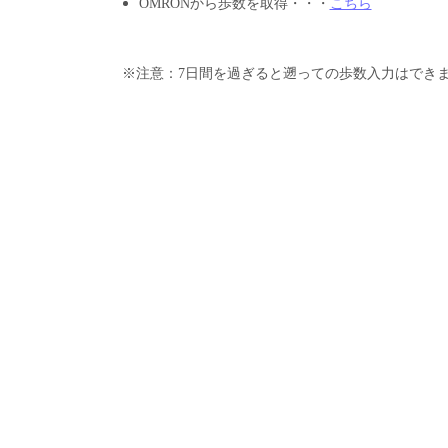
OMRONから歩数を取得・・・
こちら
※注意：7日間を過ぎると遡っての歩数入力はでき