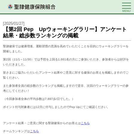
MENU
[2025/01/27]
【第2回 Pep Upウォーキングラリー】アンケート
結果・総歩数ランキングの掲載
聖隷健保では健康増進、運動習慣の意識を高めていただくことを目的にウォーキングラリーを
開催しました。
第2回（11/1～11/30）では予想を上回る1,661名の方にご参加いただき、参加者からは好評を
いただきました。
皆さまにご協力いただいたアンケート結果やご意見に対する健保のお答えを掲載しますのでご
覧ください。
また参加者全員の総歩数のランキングも掲載しますので是非、次回のウォーキングラリーの参
考にしてください！
（今回参加者全体の平均歩数は7,897歩/日でした。）
ポイント付与対象者には12月に付与しましたのでPep Upにてご確認ください。
アンケート結果・ご意見に関する聖隷健保からのお答えは
こちら
チームランキングは
こちら