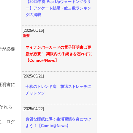
【2025年春 Pep Upウォーキングラリ
ー】アンケート結果・総歩数ランキン
グの掲載
[2025/06/16]
マイナンバーカードの電子証明書は更
新が必要
新が必要！ 期限内の手続きを忘れずに
【Comic@News】
[2025/05/21]
証明書に
令和のトレンド病 撃退ストレッチに
チャレンジ
それら
[2025/04/22]
良質な睡眠に導く生活習慣を身につけ
に、ログ
よう！【Comic@News】