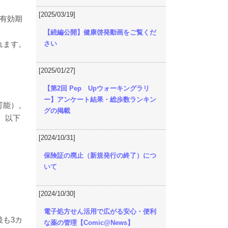
[2025/03/19]
有効期
【続編公開】健康啓発動画をご覧くだ
れます。
さい
[2025/01/27]
【第2回 Pep Upウォーキングラリ
ー】アンケート結果・総歩数ランキン
可能）。
グの掲載
。以下
[2024/10/31]
保険証の廃止（新規発行の終了）につ
いて
[2024/10/30]
電子処方せん活用で広がる安心・便利
も3カ
な薬の管理【Comic@News】