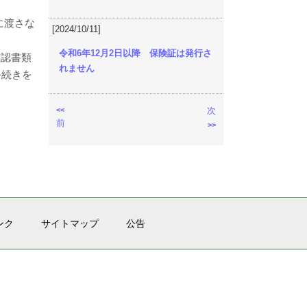
に渡さな
[2024/10/11]
令和6年12月2日以降 保険証は発行さ
確認書類
れません
手続きを
<<
次
前
>>
ンク
サイトマップ
公告