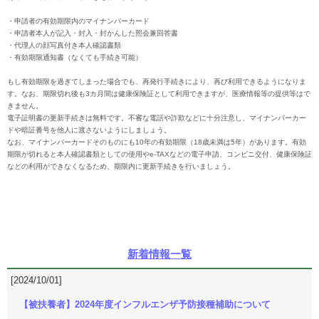
・申請者の有効期限内のマイナンバーカード
・申請者本人が記入・封入・封かんした照会兼回答書
・代理人の顔写真付き本人確認書類
・有効期限通知書（なくても手続き可能）
もし有効期限を過ぎてしまった場合でも、再発行手続きにより、再び利用できるようになりま
す。なお、期限切れ後も3カ月間は健康保険証として利用できますが、医療情報等の提供等はで
きません。
電子証明書の更新手続きは無料です。不審な電話や詐欺などに十分注意し、マイナンバーカー
ドや暗証番号を他人に渡さないようにしましょう。
なお、マイナンバーカードそのものにも10年の有効期限（18歳未満は5年）があります。有効
期限が切れると本人確認書類としての使用やe-TAXなどの電子申請、コンビニ交付、健康保険証
などの利用ができなくなるため、期限内に更新手続きを行いましょう。
新着情報一覧
[2024/10/01]
【被扶養者】2024年度インフルエンザ予防接種補助について