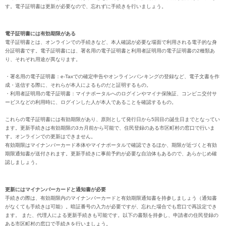
す。電子証明書は更新が必要なので、忘れずに手続きを行いましょう。
電子証明書には有効期限がある
電子証明書とは、オンラインでの手続きなど、本人確認が必要な場面で利用される電子的な身
分証明書です。電子証明書には、署名用の電子証明書と利用者証明用の電子証明書の2種類あ
り、それぞれ用途が異なります。
・署名用の電子証明書：e-Taxでの確定申告やオンラインバンキングの登録など、電子文書を作
成・送信する際に、それらが本人によるものだと証明するもの。
・利用者証明用の電子証明書：マイナポータルへのログインやマイナ保険証、コンビニ交付サ
ービスなどの利用時に、ログインした人が本人であることを確認するもの。
これらの電子証明書には有効期限があり、原則として発行日から5回目の誕生日までとなってい
ます。更新手続きは有効期限の3カ月前から可能で、住民登録のある市区町村の窓口で行いま
す。オンラインでの更新はできません。
有効期限はマイナンバーカード本体やマイナポータルで確認できるほか、期限が近づくと有効
期限通知書が送付されます。更新手続きに事前予約が必要な自治体もあるので、あらかじめ確
認しましょう。
更新にはマイナンバーカードと通知書が必要
手続きの際は、有効期限内のマイナンバーカードと有効期限通知書を持参しましょう（通知書
がなくても手続きは可能）。暗証番号の入力が必要ですが、忘れた場合でも窓口で再設定でき
ます。 また、代理人による更新手続きも可能です。以下の書類を持参し、申請者の住民登録の
ある市区町村の窓口で手続きを行いましょう。