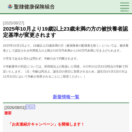
MENU
[2025/08/27]
2025年10月より19歳以上23歳未満の方の被扶養者認
定基準が変更されます
2025年10月1日より、19歳以上23歳未満の方（被保険者の配偶者を除く）については、被扶養
者として認定される年間収入の上限が130万円未満から150万円未満に引き上げられます。
※学生であるか否かは問わず、年齢のみで判断されます。
※年齢要件の判定については、所得税法上の取扱いと同様、その年の12月31日時点の年齢で判
定いたします。（注：年齢は民法上、誕生日の前日に加算されるため、誕生日が1月1日の方は
12月31日において年齢が加算されることにご留意ください。）
新着情報一覧
[2026/08/01]
「お友達紹介キャンペーン」を開催します！