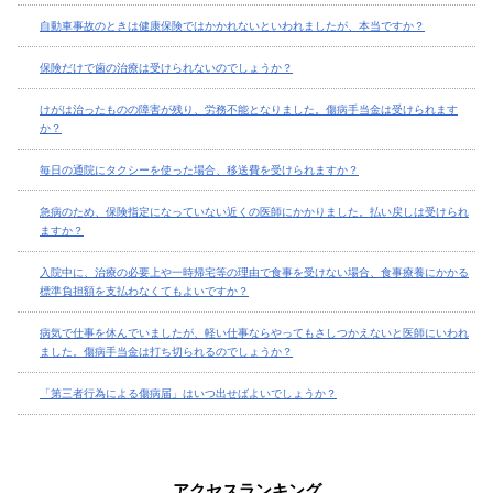
自動車事故のときは健康保険ではかかれないといわれましたが、本当ですか？
保険だけで歯の治療は受けられないのでしょうか？
けがは治ったものの障害が残り、労務不能となりました。傷病手当金は受けられます
か？
毎日の通院にタクシーを使った場合、移送費を受けられますか？
急病のため、保険指定になっていない近くの医師にかかりました。払い戻しは受けられ
ますか？
入院中に、治療の必要上や一時帰宅等の理由で食事を受けない場合、食事療養にかかる
標準負担額を支払わなくてもよいですか？
病気で仕事を休んでいましたが、軽い仕事ならやってもさしつかえないと医師にいわれ
ました。傷病手当金は打ち切られるのでしょうか？
「第三者行為による傷病届」はいつ出せばよいでしょうか？
アクセスランキング