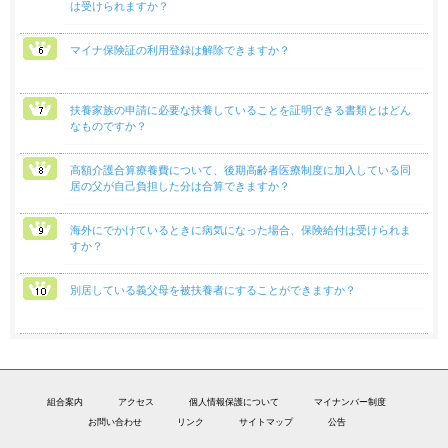
は受けられますか？
マイナ保険証の利用登録は解除できますか？
扶養家族の申請に必要な扶養していることを証明できる書類とはどん
なものですか？
高額介護合算療養費について、後期高齢者医療制度に加入している同
居の父が自己負担した分は合算できますか？
海外にでかけているときに病気になった場合、保険給付は受けられま
すか？
別居している義父母を被扶養者にすることができますか？
組合案内
アクセス
個人情報保護について
マイナンバー制度
お問い合わせ
リンク
サイトマップ
公告